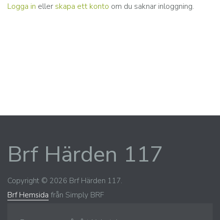
Logga in
eller
skapa ett konto
om du saknar inloggning.
Brf Härden 117
Copyright © 2026 Brf Härden 117.
Brf Hemsida
från Simply BRF