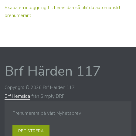
Skapa en inloggning till hemsidan så blir du automatiskt
prenumerant
Brf Härden 117
Copyright © 2026 Brf Härden 117.
Brf Hemsida
från Simply BRF
Prenumerera på vårt Nyhetsbrev
REGISTRERA